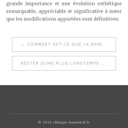
grande importance et une évolution esthétique
remarquable, appréciable et significative à noter
que les modifications apportées sont définitives.
NAVIGATION
COMMENT EST-CE QUE LA RHINOPLASTIE ETHNIQUE PARVIENT-ELLE À VOUS RENDRE LE NEZ PARFAIT ?
DE
L’ARTICLE
RESTER JEUNE PLUS LONGTEMPS GRÂCE AU BOTOX
© 2025 clinique-hannibal.fr